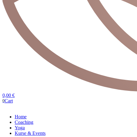
0,00
€
Cart
0
Home
Coaching
Yoga
Kurse & Events