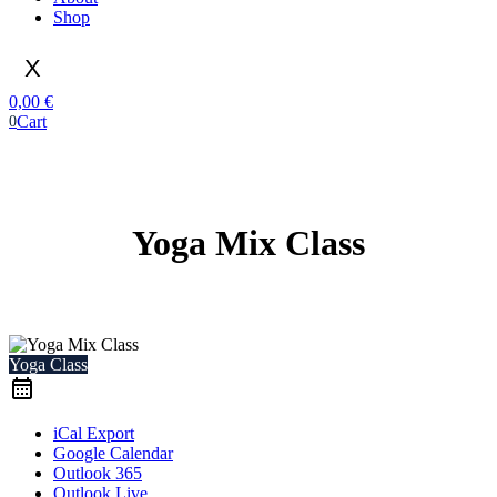
Shop
X
0,00
€
Cart
0
Yoga Mix Class
Yoga Class
iCal Export
Google Calendar
Outlook 365
Outlook Live