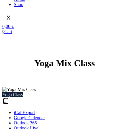
Shop
X
0,00
€
Cart
0
Yoga Mix Class
Yoga Class
iCal Export
Google Calendar
Outlook 365
Outlook Live