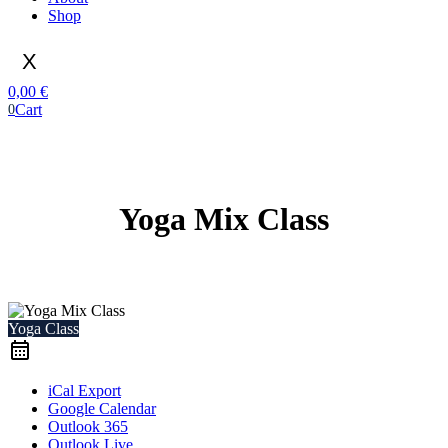
Shop
X
0,00
€
Cart
0
Yoga Mix Class
Yoga Class
iCal Export
Google Calendar
Outlook 365
Outlook Live