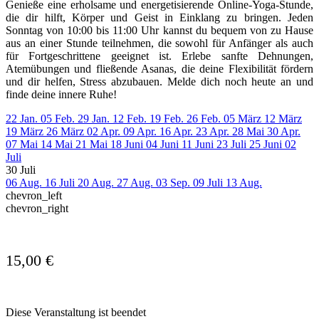
Genieße eine erholsame und energetisierende Online-Yoga-Stunde,
die dir hilft, Körper und Geist in Einklang zu bringen. Jeden
Sonntag von 10:00 bis 11:00 Uhr kannst du bequem von zu Hause
aus an einer Stunde teilnehmen, die sowohl für Anfänger als auch
für Fortgeschrittene geeignet ist. Erlebe sanfte Dehnungen,
Atemübungen und fließende Asanas, die deine Flexibilität fördern
und dir helfen, Stress abzubauen. Melde dich noch heute an und
finde deine innere Ruhe!
22 Jan.
05 Feb.
29 Jan.
12 Feb.
19 Feb.
26 Feb.
05 März
12 März
19 März
26 März
02 Apr.
09 Apr.
16 Apr.
23 Apr.
28 Mai
30 Apr.
07 Mai
14 Mai
21 Mai
18 Juni
04 Juni
11 Juni
23 Juli
25 Juni
02
Juli
30 Juli
06 Aug.
16 Juli
20 Aug.
27 Aug.
03 Sep.
09 Juli
13 Aug.
chevron_left
chevron_right
15,00 €
Diese Veranstaltung ist beendet