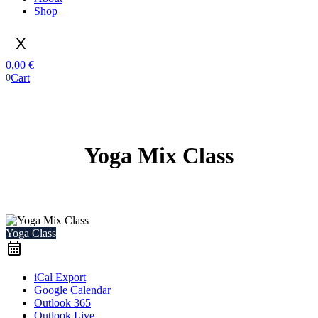
Shop
X
0,00
€
Cart
0
Yoga Mix Class
Yoga Class
iCal Export
Google Calendar
Outlook 365
Outlook Live