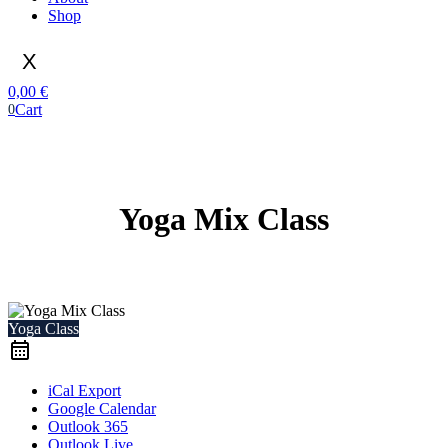
Shop
X
0,00
€
Cart
0
Yoga Mix Class
Yoga Class
iCal Export
Google Calendar
Outlook 365
Outlook Live